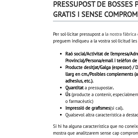
PRESSUPOST DE BOSSES 
GRATIS I SENSE COMPROM
Per sol·licitar pressupost a
la nostra fàbrica
preguem indiqueu a la vostra sol·licitud le
Raó social/Activitat de l’empresa/Adre
Província)/Persona/email i telèfon de
Producte desitjat/Galga (espessor) / 
llarg en cm./Posibles complements (as
adhesius, etc.).
Quantitat
a pressupostar
.
Ús
(producte a contenir, especialment 
o farmacèutic)
Impressió de grafismes
(si cal)
.
Qualsevol altra característica a desta
Si hi ha alguna característica que no con
mostra que analitzarem sense cap compromí