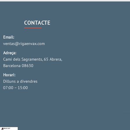
CONTACTE
Email:
ventas@rigaenvax.com
Adreça:
Camí dels Sagraments, 65 Abrera,
Barcelona 08630
Horari:
Dilluns a divendres
07:00 – 15:00