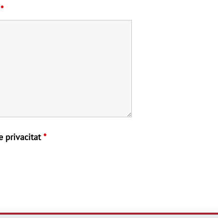
?
*
e privacitat
*