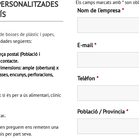
PERSONALITZADES
Els camps marcats amb * son obl
Nom de l'empresa
*
ÍS
 de bosses de plàstic i paper
,
s dades següents:
E-mail
*
ça postal (Població i
 contacte.
Dimensions: ample (obertura) x
ses, encunys, perforacions,
Telèfon
*
si és per a ús alimentari, clínic
Població / Provincia
*
car
.
eixen preguem ens remeten una
s per part seva.