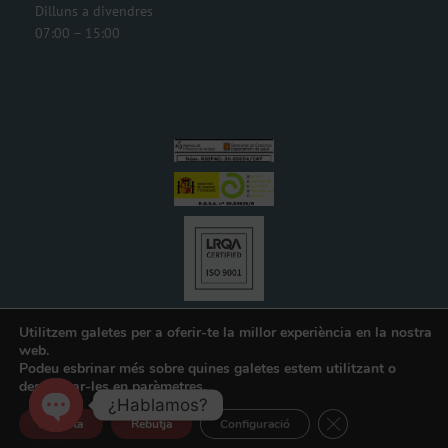
Dilluns a divendres
07:00 – 15:00
Utilitzem galetes per a oferir-te la millor experiència en la nostra
web.
Podeu esbrinar més sobre quines galetes estem utilitzant o
desactivar-les en
parèmetres
.
¿Hablamos?
Mantenimiento SEO y SEM realizado por
icomunicat
Tanca el bàner de
Accepta
Rebutja
Configuració
Open