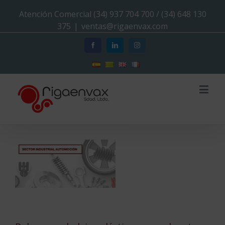
Atención Comercial (34) 937 704 700 / (34) 648 130
375
|
ventas@rigaenvax.com