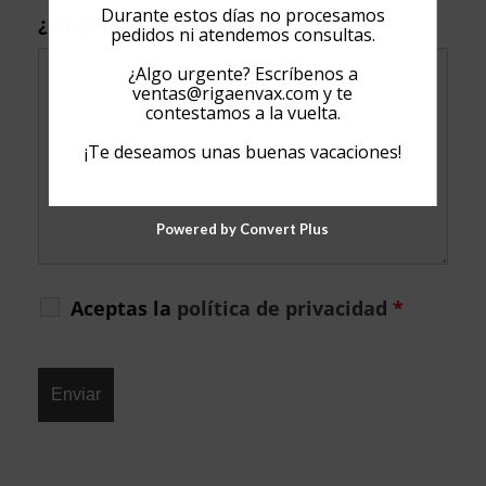
Durante estos días no procesamos
¿En qué podemos ayudarte?
*
pedidos ni atendemos consultas.
¿Algo urgente? Escríbenos a
ventas@rigaenvax.com
y te
contestamos a la vuelta.
¡Te deseamos unas buenas vacaciones!
Powered by Convert Plus
Aceptas la
política de privacidad
*