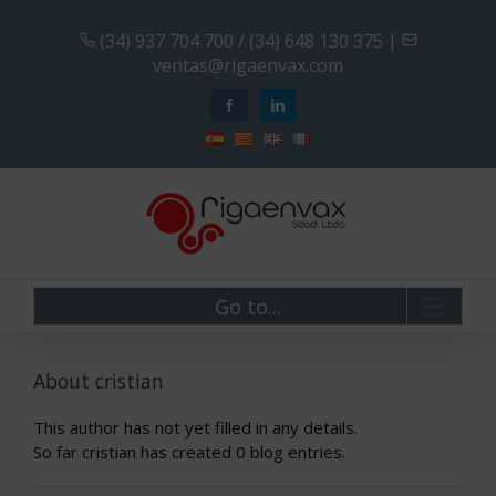
(34) 937 704 700 / (34) 648 130 375
|
ventas@rigaenvax.com
Go to...
About
cristian
This author has not yet filled in any details.
So far cristian has created 0 blog entries.