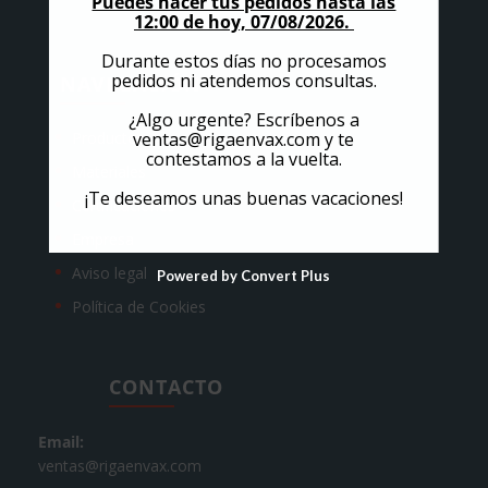
Puedes hacer tus pedidos hasta las
12:00 de hoy, 07/08/2026.
Durante estos días no procesamos
pedidos ni atendemos consultas.
NAVEGACIÓN
¿Algo urgente? Escríbenos a
ventas@rigaenvax.com
y te
Productos
contestamos a la vuelta.
Materiales
¡Te deseamos unas buenas vacaciones!
Certificaciones
Empresa
Aviso legal
Powered by Convert Plus
Política de Cookies
CONTACTO
Email:
ventas@rigaenvax.com