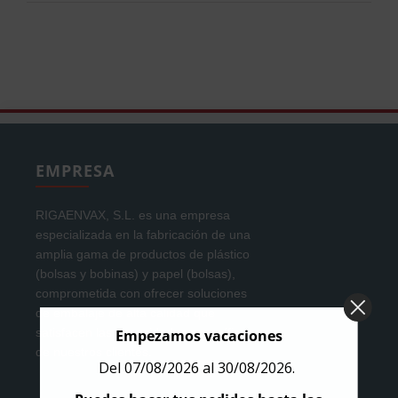
EMPRESA
RIGAENVAX, S.L. es una empresa
especializada en la fabricación de una
amplia gama de productos de plástico
(bolsas y bobinas) y papel (bolsas),
comprometida con ofrecer soluciones
de embalaje de alta calidad que
satisfacen las necesidades específicas
Empezamos vacaciones
de nuestros clientes.
Del 07/08/2026 al 30/08/2026.