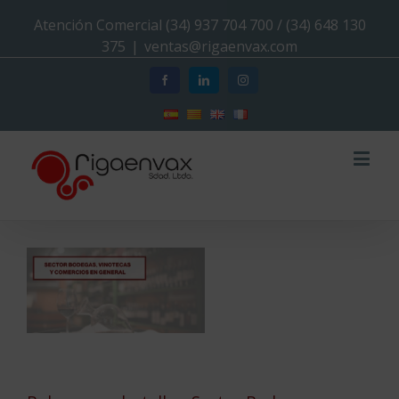
Atención Comercial (34) 937 704 700 / (34) 648 130
375
|
ventas@rigaenvax.com