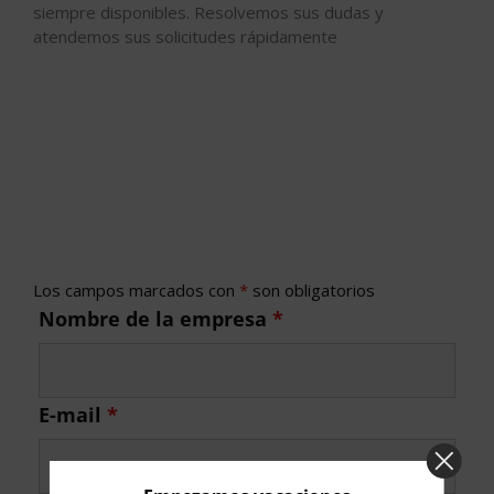
siempre disponibles. Resolvemos sus dudas y
atendemos sus solicitudes rápidamente
Los campos marcados con
*
son obligatorios
Nombre de la empresa
*
E-mail
*