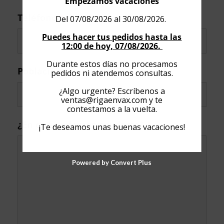
Empezamos vacaciones
Teléfono
*
Del 07/08/2026 al 30/08/2026.
Puedes hacer tus pedidos hasta las
12:00 de hoy, 07/08/2026.
Durante estos días no procesamos
Población / Provincia
pedidos ni atendemos consultas.
¿Algo urgente? Escríbenos a
ventas@rigaenvax.com
y te
contestamos a la vuelta.
¿En qué podemos ayudarte?
*
¡Te deseamos unas buenas vacaciones!
Powered by Convert Plus