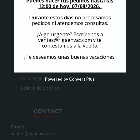
Puedes hacer tus pedidos hasta las
12:00 de hoy, 07/08/2026.
Durante estos días no procesamos
pedidos ni atendemos consultas.
NAVEGACIÓN
¿Algo urgente? Escríbenos a
ventas@rigaenvax.com
y te
Productos
contestamos a la vuelta.
Materiales
¡Te deseamos unas buenas vacaciones!
Certificaciones
Empresa
Aviso legal
Powered by Convert Plus
Política de Cookies
CONTACT
Email:
ventas@rigaenvax.com