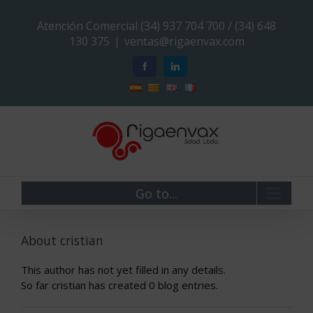
Atención Comercial (34) 937 704 700 / (34) 648
130 375
|
ventas@rigaenvax.com
Go to...
About
cristian
This author has not yet filled in any details.
So far cristian has created 0 blog entries.