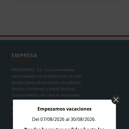
EMPRESA
RIGAENVAX, S.L. es una empresa
especializada en la fabricación de una
amplia gama de productos de plástico
(bolsas y bobinas) y papel (bolsas),
comprometida con ofrecer soluciones
de embalaje de alta calidad que
satisfacen las necesidades específicas
Empezamos vacaciones
de nuestros clientes.
Del 07/08/2026 al 30/08/2026.